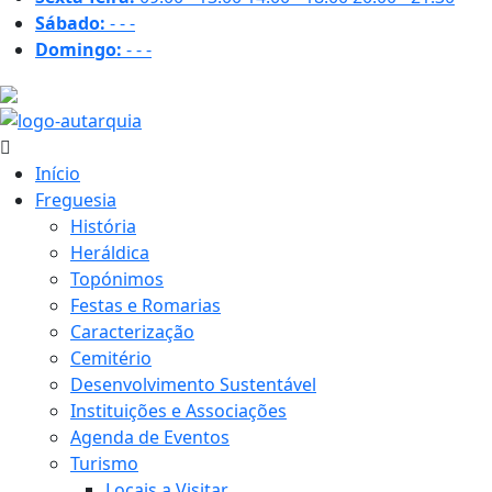
Sábado:
-
-
-
Domingo:
-
-
-
26.9 ºC
Início
Freguesia
História
Heráldica
Topónimos
Festas e Romarias
Caracterização
Cemitério
Desenvolvimento Sustentável
Instituições e Associações
Agenda de Eventos
Turismo
Locais a Visitar