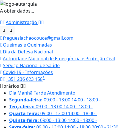
A obter dados...
Administração
freguesiachaocouce@gmail.com
Queimas e Queimadas
Dia da Defesa Nacional
Autoridade Nacional de Emergência e Proteção Civil
Serviço Nacional de Saúde
Covid-19 - Informações
*
+351 236 623 158
Horários
Dia
Manhã
Tarde
Atendimento
Segunda-feira:
09:00 - 13:00
14:00 - 18:00
-
Terça-feira:
09:00 - 13:00
14:00 - 18:00
-
Quarta-feira:
09:00 - 13:00
14:00 - 18:00
-
Quinta-feira:
09:00 - 13:00
14:00 - 18:00
-
Sexta-feira:
09:00 - 13:00
14:00 - 18:00
20:00 - 21:30