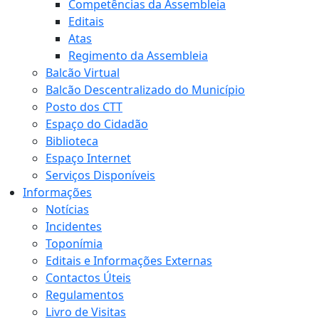
Competências da Assembleia
Editais
Atas
Regimento da Assembleia
Balcão Virtual
Balcão Descentralizado do Município
Posto dos CTT
Espaço do Cidadão
Biblioteca
Espaço Internet
Serviços Disponíveis
Informações
Notícias
Incidentes
Toponímia
Editais e Informações Externas
Contactos Úteis
Regulamentos
Livro de Visitas