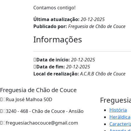
Contamos contigo!
Última atualização:
20-12-2025
Publicado por:
Freguesia de Chão de Couce
Informações
Data de início:
20-12-2025
Data de fim:
20-12-2025
Local de realização:
A.C.R.B Chão de Couce
Freguesia de Chão de Couce
Freguesi
Rua José Malhoa 50D
História
3240 - 468 - Chão de Couce - Ansião
Heráldica
freguesiachaocouce@gmail.com
Caracteri
Agenda d