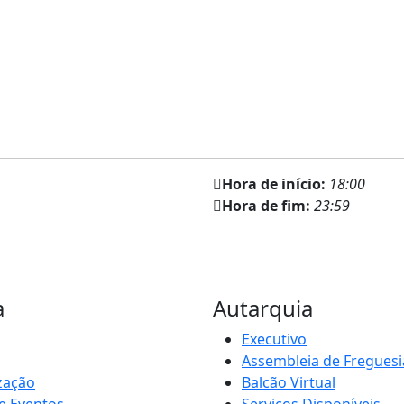
Hora de início:
18:00
Hora de fim:
23:59
a
Autarquia
Executivo
Assembleia de Freguesi
zação
Balcão Virtual
e Eventos
Serviços Disponíveis