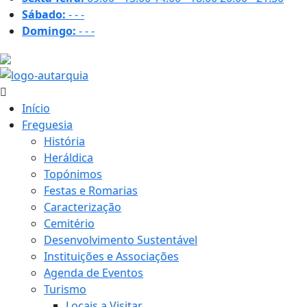
Sábado:
-
-
-
Domingo:
-
-
-
17.9 ºC
Início
Freguesia
História
Heráldica
Topónimos
Festas e Romarias
Caracterização
Cemitério
Desenvolvimento Sustentável
Instituições e Associações
Agenda de Eventos
Turismo
Locais a Visitar