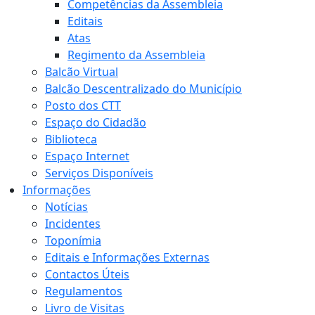
Competências da Assembleia
Editais
Atas
Regimento da Assembleia
Balcão Virtual
Balcão Descentralizado do Município
Posto dos CTT
Espaço do Cidadão
Biblioteca
Espaço Internet
Serviços Disponíveis
Informações
Notícias
Incidentes
Toponímia
Editais e Informações Externas
Contactos Úteis
Regulamentos
Livro de Visitas