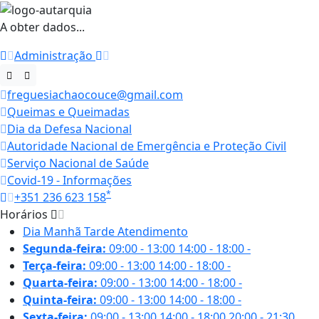
A obter dados...
Administração
freguesiachaocouce@gmail.com
Queimas e Queimadas
Dia da Defesa Nacional
Autoridade Nacional de Emergência e Proteção Civil
Serviço Nacional de Saúde
Covid-19 - Informações
*
+351 236 623 158
Horários
Dia
Manhã
Tarde
Atendimento
Segunda-feira:
09:00 - 13:00
14:00 - 18:00
-
Terça-feira:
09:00 - 13:00
14:00 - 18:00
-
Quarta-feira:
09:00 - 13:00
14:00 - 18:00
-
Quinta-feira:
09:00 - 13:00
14:00 - 18:00
-
Sexta-feira:
09:00 - 13:00
14:00 - 18:00
20:00 - 21:30