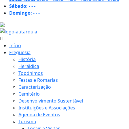
Sábado:
-
-
-
Domingo:
-
-
-
16.9 ºC
Início
Freguesia
História
Heráldica
Topónimos
Festas e Romarias
Caracterização
Cemitério
Desenvolvimento Sustentável
Instituições e Associações
Agenda de Eventos
Turismo
Locais a Visitar