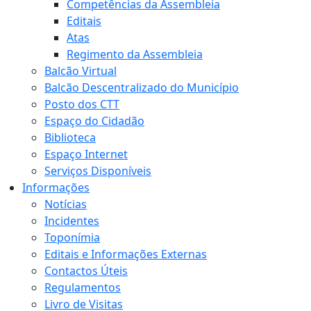
Competências da Assembleia
Editais
Atas
Regimento da Assembleia
Balcão Virtual
Balcão Descentralizado do Município
Posto dos CTT
Espaço do Cidadão
Biblioteca
Espaço Internet
Serviços Disponíveis
Informações
Notícias
Incidentes
Toponímia
Editais e Informações Externas
Contactos Úteis
Regulamentos
Livro de Visitas