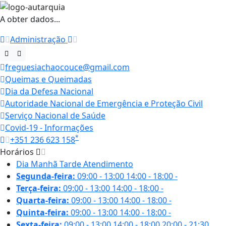
A obter dados...
Administração
freguesiachaocouce@gmail.com
Queimas e Queimadas
Dia da Defesa Nacional
Autoridade Nacional de Emergência e Proteção Civil
Serviço Nacional de Saúde
Covid-19 - Informações
*
+351 236 623 158
Horários
Dia
Manhã
Tarde
Atendimento
Segunda-feira:
09:00 - 13:00
14:00 - 18:00
-
Terça-feira:
09:00 - 13:00
14:00 - 18:00
-
Quarta-feira:
09:00 - 13:00
14:00 - 18:00
-
Quinta-feira:
09:00 - 13:00
14:00 - 18:00
-
Sexta-feira:
09:00 - 13:00
14:00 - 18:00
20:00 - 21:30