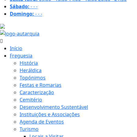
Sábado:
-
-
-
Domingo:
-
-
-
27.9 ºC
Início
Freguesia
História
Heráldica
Topónimos
Festas e Romarias
Caracterização
Cemitério
Desenvolvimento Sustentável
Instituições e Associações
Agenda de Eventos
Turismo
Locais a Visitar