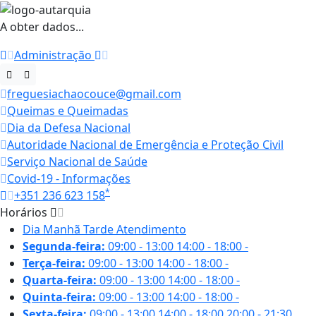
A obter dados...
Administração
freguesiachaocouce@gmail.com
Queimas e Queimadas
Dia da Defesa Nacional
Autoridade Nacional de Emergência e Proteção Civil
Serviço Nacional de Saúde
Covid-19 - Informações
*
+351 236 623 158
Horários
Dia
Manhã
Tarde
Atendimento
Segunda-feira:
09:00 - 13:00
14:00 - 18:00
-
Terça-feira:
09:00 - 13:00
14:00 - 18:00
-
Quarta-feira:
09:00 - 13:00
14:00 - 18:00
-
Quinta-feira:
09:00 - 13:00
14:00 - 18:00
-
Sexta-feira:
09:00 - 13:00
14:00 - 18:00
20:00 - 21:30