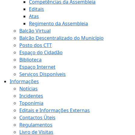
Competências da Assembleia
Editais
Atas
Regimento da Assembleia
Balcão Virtual
Balcão Descentralizado do Município
Posto dos CTT
Espaço do Cidadão
Biblioteca
Espaço Internet
Serviços Disponíveis
Informações
Notícias
Incidentes
Toponímia
Editais e Informações Externas
Contactos Úteis
Regulamentos
Livro de Visitas