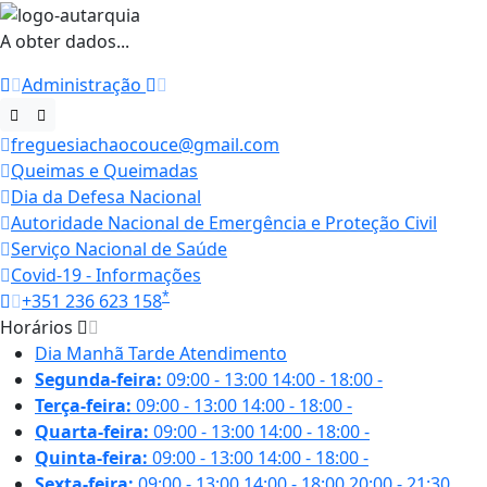
A obter dados...
Administração
freguesiachaocouce@gmail.com
Queimas e Queimadas
Dia da Defesa Nacional
Autoridade Nacional de Emergência e Proteção Civil
Serviço Nacional de Saúde
Covid-19 - Informações
*
+351 236 623 158
Horários
Dia
Manhã
Tarde
Atendimento
Segunda-feira:
09:00 - 13:00
14:00 - 18:00
-
Terça-feira:
09:00 - 13:00
14:00 - 18:00
-
Quarta-feira:
09:00 - 13:00
14:00 - 18:00
-
Quinta-feira:
09:00 - 13:00
14:00 - 18:00
-
Sexta-feira:
09:00 - 13:00
14:00 - 18:00
20:00 - 21:30