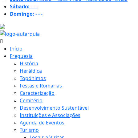
Sábado:
-
-
-
Domingo:
-
-
-
27 ºC
Início
Freguesia
História
Heráldica
Topónimos
Festas e Romarias
Caracterização
Cemitério
Desenvolvimento Sustentável
Instituições e Associações
Agenda de Eventos
Turismo
Locais a Visitar