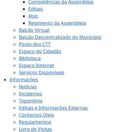
Competências da Assembleia
Editais
Atas
Regimento da Assembleia
Balcão Virtual
Balcão Descentralizado do Município
Posto dos CTT
Espaço do Cidadão
Biblioteca
Espaço Internet
Serviços Disponíveis
Informações
Notícias
Incidentes
Toponímia
Editais e Informações Externas
Contactos Úteis
Regulamentos
Livro de Visitas