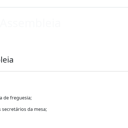
 Assembleia
leia
ta de freguesia;
os secretários da mesa;