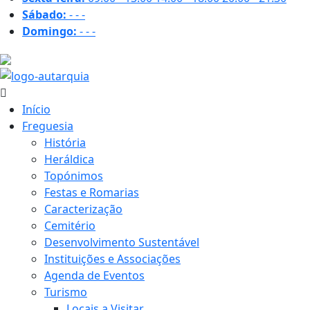
Sábado:
-
-
-
Domingo:
-
-
-
20.5 ºC
Início
Freguesia
História
Heráldica
Topónimos
Festas e Romarias
Caracterização
Cemitério
Desenvolvimento Sustentável
Instituições e Associações
Agenda de Eventos
Turismo
Locais a Visitar