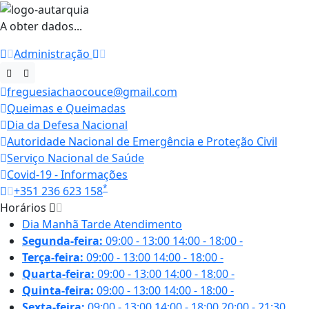
A obter dados...
Administração
freguesiachaocouce@gmail.com
Queimas e Queimadas
Dia da Defesa Nacional
Autoridade Nacional de Emergência e Proteção Civil
Serviço Nacional de Saúde
Covid-19 - Informações
*
+351 236 623 158
Horários
Dia
Manhã
Tarde
Atendimento
Segunda-feira:
09:00 - 13:00
14:00 - 18:00
-
Terça-feira:
09:00 - 13:00
14:00 - 18:00
-
Quarta-feira:
09:00 - 13:00
14:00 - 18:00
-
Quinta-feira:
09:00 - 13:00
14:00 - 18:00
-
Sexta-feira:
09:00 - 13:00
14:00 - 18:00
20:00 - 21:30