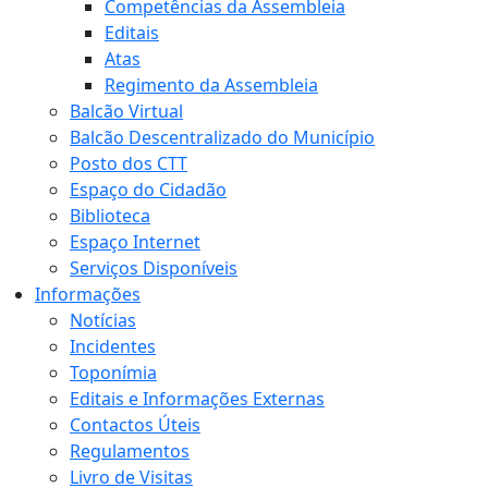
Competências da Assembleia
Editais
Atas
Regimento da Assembleia
Balcão Virtual
Balcão Descentralizado do Município
Posto dos CTT
Espaço do Cidadão
Biblioteca
Espaço Internet
Serviços Disponíveis
Informações
Notícias
Incidentes
Toponímia
Editais e Informações Externas
Contactos Úteis
Regulamentos
Livro de Visitas