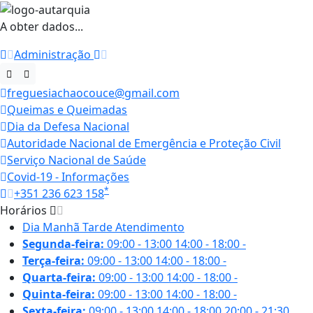
A obter dados...
Administração
freguesiachaocouce@gmail.com
Queimas e Queimadas
Dia da Defesa Nacional
Autoridade Nacional de Emergência e Proteção Civil
Serviço Nacional de Saúde
Covid-19 - Informações
*
+351 236 623 158
Horários
Dia
Manhã
Tarde
Atendimento
Segunda-feira:
09:00 - 13:00
14:00 - 18:00
-
Terça-feira:
09:00 - 13:00
14:00 - 18:00
-
Quarta-feira:
09:00 - 13:00
14:00 - 18:00
-
Quinta-feira:
09:00 - 13:00
14:00 - 18:00
-
Sexta-feira:
09:00 - 13:00
14:00 - 18:00
20:00 - 21:30