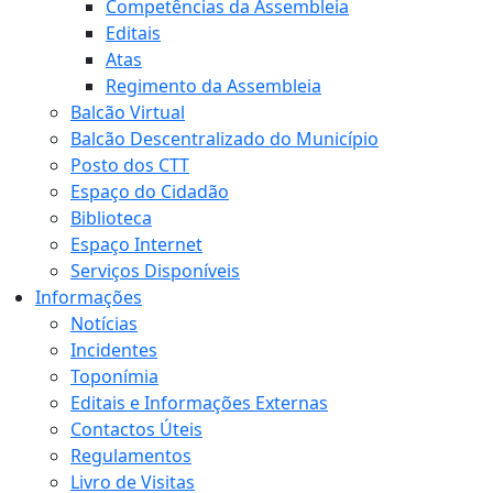
Competências da Assembleia
Editais
Atas
Regimento da Assembleia
Balcão Virtual
Balcão Descentralizado do Município
Posto dos CTT
Espaço do Cidadão
Biblioteca
Espaço Internet
Serviços Disponíveis
Informações
Notícias
Incidentes
Toponímia
Editais e Informações Externas
Contactos Úteis
Regulamentos
Livro de Visitas