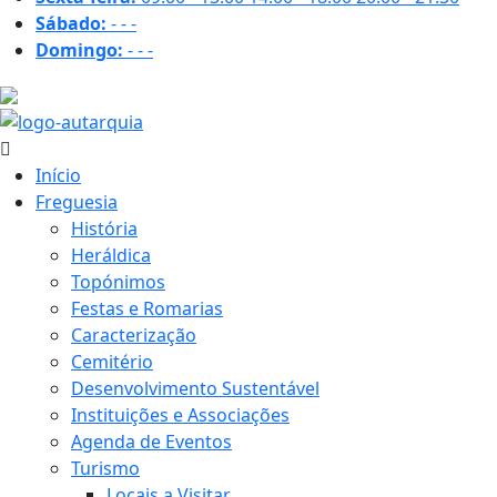
Sábado:
-
-
-
Domingo:
-
-
-
22.5 ºC
Início
Freguesia
História
Heráldica
Topónimos
Festas e Romarias
Caracterização
Cemitério
Desenvolvimento Sustentável
Instituições e Associações
Agenda de Eventos
Turismo
Locais a Visitar