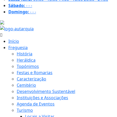
Sábado:
-
-
-
Domingo:
-
-
-
31.4 ºC
Início
Freguesia
História
Heráldica
Topónimos
Festas e Romarias
Caracterização
Cemitério
Desenvolvimento Sustentável
Instituições e Associações
Agenda de Eventos
Turismo
Locais a Visitar