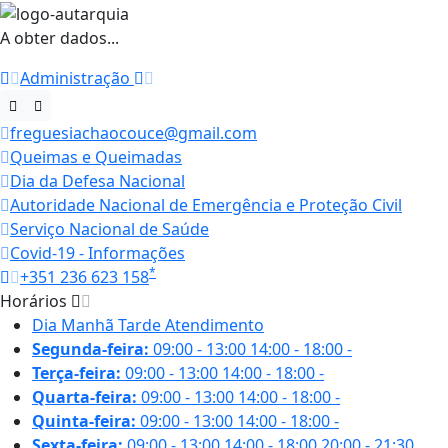
A obter dados...
Administração
freguesiachaocouce@gmail.com
Queimas e Queimadas
Dia da Defesa Nacional
Autoridade Nacional de Emergência e Proteção Civil
Serviço Nacional de Saúde
Covid-19 - Informações
*
+351 236 623 158
Horários
Dia
Manhã
Tarde
Atendimento
Segunda-feira:
09:00 - 13:00
14:00 - 18:00
-
Terça-feira:
09:00 - 13:00
14:00 - 18:00
-
Quarta-feira:
09:00 - 13:00
14:00 - 18:00
-
Quinta-feira:
09:00 - 13:00
14:00 - 18:00
-
Sexta-feira:
09:00 - 13:00
14:00 - 18:00
20:00 - 21:30