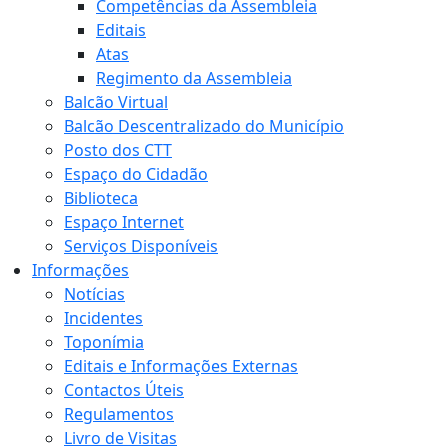
Competências da Assembleia
Editais
Atas
Regimento da Assembleia
Balcão Virtual
Balcão Descentralizado do Município
Posto dos CTT
Espaço do Cidadão
Biblioteca
Espaço Internet
Serviços Disponíveis
Informações
Notícias
Incidentes
Toponímia
Editais e Informações Externas
Contactos Úteis
Regulamentos
Livro de Visitas