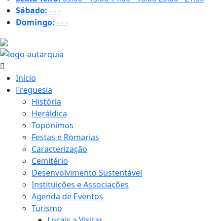
Sábado:
-
-
-
Domingo:
-
-
-
22.5 ºC
Início
Freguesia
História
Heráldica
Topónimos
Festas e Romarias
Caracterização
Cemitério
Desenvolvimento Sustentável
Instituições e Associações
Agenda de Eventos
Turismo
Locais a Visitar