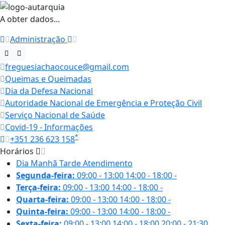
A obter dados...
Administração
freguesiachaocouce@gmail.com
Queimas e Queimadas
Dia da Defesa Nacional
Autoridade Nacional de Emergência e Proteção Civil
Serviço Nacional de Saúde
Covid-19 - Informações
*
+351 236 623 158
Horários
Dia
Manhã
Tarde
Atendimento
Segunda-feira:
09:00 - 13:00
14:00 - 18:00
-
Terça-feira:
09:00 - 13:00
14:00 - 18:00
-
Quarta-feira:
09:00 - 13:00
14:00 - 18:00
-
Quinta-feira:
09:00 - 13:00
14:00 - 18:00
-
Sexta-feira:
09:00 - 13:00
14:00 - 18:00
20:00 - 21:30