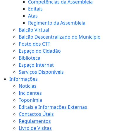
Competências da Assembleia
Editais
Atas
Regimento da Assembleia
Balcão Virtual
Balcão Descentralizado do Município
Posto dos CTT
Espaço do Cidadão
Biblioteca
Espaço Internet
Serviços Disponíveis
Informações
Notícias
Incidentes
Toponímia
Editais e Informações Externas
Contactos Úteis
Regulamentos
Livro de Visitas