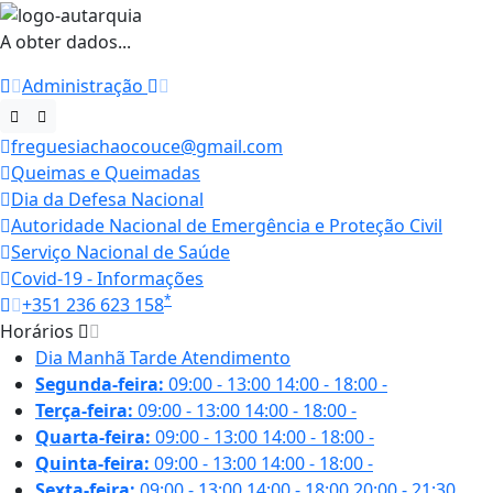
A obter dados...
Administração
freguesiachaocouce@gmail.com
Queimas e Queimadas
Dia da Defesa Nacional
Autoridade Nacional de Emergência e Proteção Civil
Serviço Nacional de Saúde
Covid-19 - Informações
*
+351 236 623 158
Horários
Dia
Manhã
Tarde
Atendimento
Segunda-feira:
09:00 - 13:00
14:00 - 18:00
-
Terça-feira:
09:00 - 13:00
14:00 - 18:00
-
Quarta-feira:
09:00 - 13:00
14:00 - 18:00
-
Quinta-feira:
09:00 - 13:00
14:00 - 18:00
-
Sexta-feira:
09:00 - 13:00
14:00 - 18:00
20:00 - 21:30