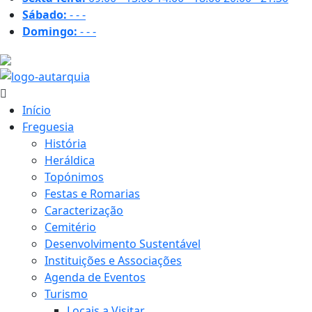
Sábado:
-
-
-
Domingo:
-
-
-
26 ºC
Início
Freguesia
História
Heráldica
Topónimos
Festas e Romarias
Caracterização
Cemitério
Desenvolvimento Sustentável
Instituições e Associações
Agenda de Eventos
Turismo
Locais a Visitar