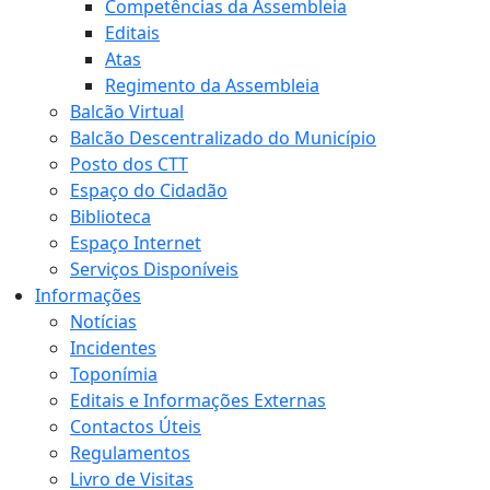
Competências da Assembleia
Editais
Atas
Regimento da Assembleia
Balcão Virtual
Balcão Descentralizado do Município
Posto dos CTT
Espaço do Cidadão
Biblioteca
Espaço Internet
Serviços Disponíveis
Informações
Notícias
Incidentes
Toponímia
Editais e Informações Externas
Contactos Úteis
Regulamentos
Livro de Visitas