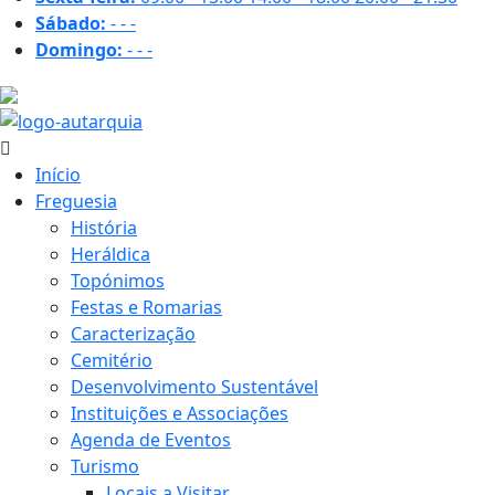
Sábado:
-
-
-
Domingo:
-
-
-
21.7 ºC
Início
Freguesia
História
Heráldica
Topónimos
Festas e Romarias
Caracterização
Cemitério
Desenvolvimento Sustentável
Instituições e Associações
Agenda de Eventos
Turismo
Locais a Visitar