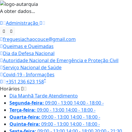
A obter dados...
Administração
freguesiachaocouce@gmail.com
Queimas e Queimadas
Dia da Defesa Nacional
Autoridade Nacional de Emergência e Proteção Civil
Serviço Nacional de Saúde
Covid-19 - Informações
*
+351 236 623 158
Horários
Dia
Manhã
Tarde
Atendimento
Segunda-feira:
09:00 - 13:00
14:00 - 18:00
-
Terça-feira:
09:00 - 13:00
14:00 - 18:00
-
Quarta-feira:
09:00 - 13:00
14:00 - 18:00
-
Quinta-feira:
09:00 - 13:00
14:00 - 18:00
-
Sexta-feira:
09:00 - 13:00
14:00 - 18:00
20:00 - 21:30