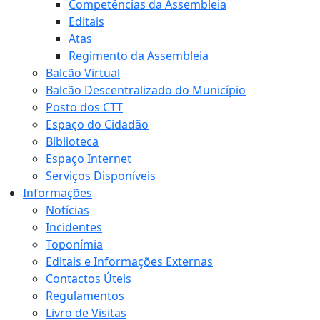
Competências da Assembleia
Editais
Atas
Regimento da Assembleia
Balcão Virtual
Balcão Descentralizado do Município
Posto dos CTT
Espaço do Cidadão
Biblioteca
Espaço Internet
Serviços Disponíveis
Informações
Notícias
Incidentes
Toponímia
Editais e Informações Externas
Contactos Úteis
Regulamentos
Livro de Visitas