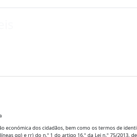
eis
a
ação económica dos cidadãos, bem como os termos de identi
líneas qq) e rr) do n.º 1 do artigo 16.º da Lei n.º 75/2013,