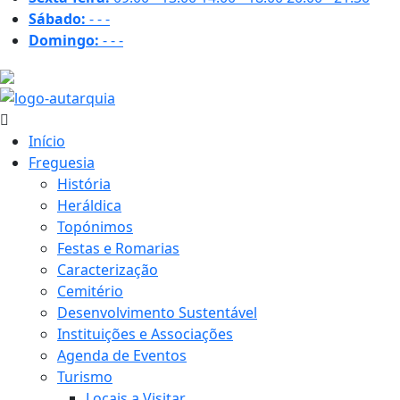
Sábado:
-
-
-
Domingo:
-
-
-
18.6 ºC
Início
Freguesia
História
Heráldica
Topónimos
Festas e Romarias
Caracterização
Cemitério
Desenvolvimento Sustentável
Instituições e Associações
Agenda de Eventos
Turismo
Locais a Visitar