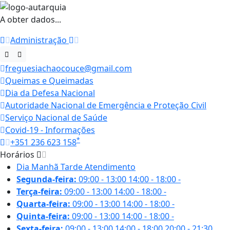
A obter dados...
Administração
freguesiachaocouce@gmail.com
Queimas e Queimadas
Dia da Defesa Nacional
Autoridade Nacional de Emergência e Proteção Civil
Serviço Nacional de Saúde
Covid-19 - Informações
*
+351 236 623 158
Horários
Dia
Manhã
Tarde
Atendimento
Segunda-feira:
09:00 - 13:00
14:00 - 18:00
-
Terça-feira:
09:00 - 13:00
14:00 - 18:00
-
Quarta-feira:
09:00 - 13:00
14:00 - 18:00
-
Quinta-feira:
09:00 - 13:00
14:00 - 18:00
-
Sexta-feira:
09:00 - 13:00
14:00 - 18:00
20:00 - 21:30