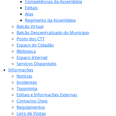
Competências da Assembleia
Editais
Atas
Regimento da Assembleia
Balcão Virtual
Balcão Descentralizado do Município
Posto dos CTT
Espaço do Cidadão
Biblioteca
Espaço Internet
Serviços Disponíveis
Informações
Notícias
Incidentes
Toponímia
Editais e Informações Externas
Contactos Úteis
Regulamentos
Livro de Visitas