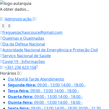
A obter dados...
Administração
freguesiachaocouce@gmail.com
Queimas e Queimadas
Dia da Defesa Nacional
Autoridade Nacional de Emergência e Proteção Civil
Serviço Nacional de Saúde
Covid-19 - Informações
*
+351 236 623 158
Horários
Dia
Manhã
Tarde
Atendimento
Segunda-feira:
09:00 - 13:00
14:00 - 18:00
-
Terça-feira:
09:00 - 13:00
14:00 - 18:00
-
Quarta-feira:
09:00 - 13:00
14:00 - 18:00
-
Quinta-feira:
09:00 - 13:00
14:00 - 18:00
-
Sexta-feira:
09:00 - 13:00
14:00 - 18:00
20:00 - 21:30