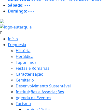
Sábado:
-
-
-
Domingo:
-
-
-
26 ºC
Início
Freguesia
História
Heráldica
Topónimos
Festas e Romarias
Caracterização
Cemitério
Desenvolvimento Sustentável
Instituições e Associações
Agenda de Eventos
Turismo
Locais a Visitar