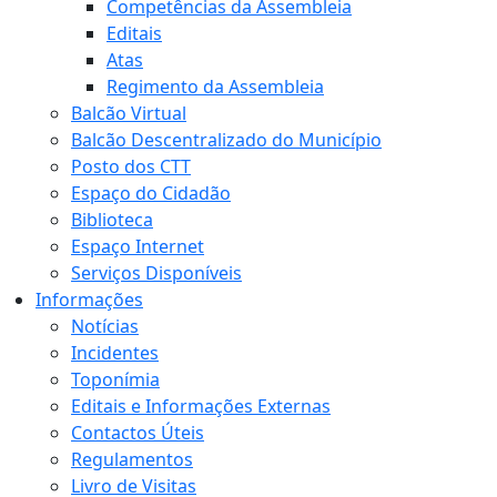
Competências da Assembleia
Editais
Atas
Regimento da Assembleia
Balcão Virtual
Balcão Descentralizado do Município
Posto dos CTT
Espaço do Cidadão
Biblioteca
Espaço Internet
Serviços Disponíveis
Informações
Notícias
Incidentes
Toponímia
Editais e Informações Externas
Contactos Úteis
Regulamentos
Livro de Visitas