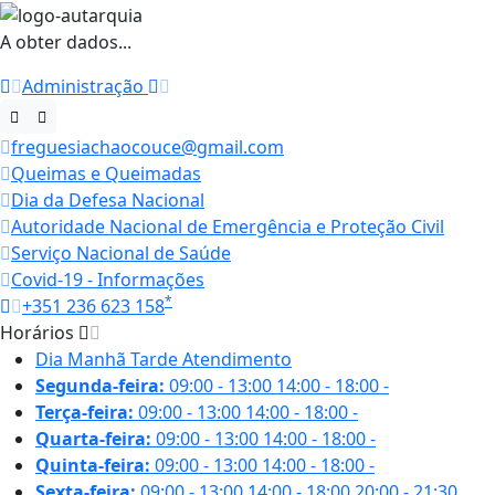
A obter dados...
Administração
freguesiachaocouce@gmail.com
Queimas e Queimadas
Dia da Defesa Nacional
Autoridade Nacional de Emergência e Proteção Civil
Serviço Nacional de Saúde
Covid-19 - Informações
*
+351 236 623 158
Horários
Dia
Manhã
Tarde
Atendimento
Segunda-feira:
09:00 - 13:00
14:00 - 18:00
-
Terça-feira:
09:00 - 13:00
14:00 - 18:00
-
Quarta-feira:
09:00 - 13:00
14:00 - 18:00
-
Quinta-feira:
09:00 - 13:00
14:00 - 18:00
-
Sexta-feira:
09:00 - 13:00
14:00 - 18:00
20:00 - 21:30