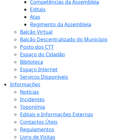
Competências da Assembleia
Editais
Atas
Regimento da Assembleia
Balcão Virtual
Balcão Descentralizado do Município
Posto dos CTT
Espaço do Cidadão
Biblioteca
Espaço Internet
Serviços Disponíveis
Informações
Notícias
Incidentes
Toponímia
Editais e Informações Externas
Contactos Úteis
Regulamentos
Livro de Visitas