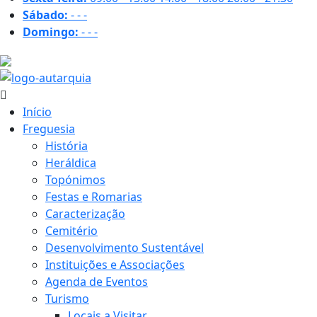
Sábado:
-
-
-
Domingo:
-
-
-
31.4 ºC
Início
Freguesia
História
Heráldica
Topónimos
Festas e Romarias
Caracterização
Cemitério
Desenvolvimento Sustentável
Instituições e Associações
Agenda de Eventos
Turismo
Locais a Visitar