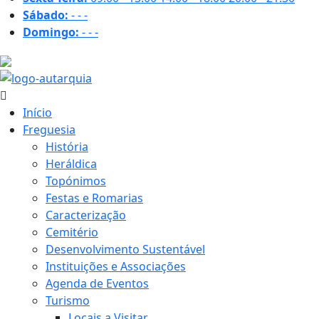
Sábado:
-
-
-
Domingo:
-
-
-
21.7 ºC
Início
Freguesia
História
Heráldica
Topónimos
Festas e Romarias
Caracterização
Cemitério
Desenvolvimento Sustentável
Instituições e Associações
Agenda de Eventos
Turismo
Locais a Visitar