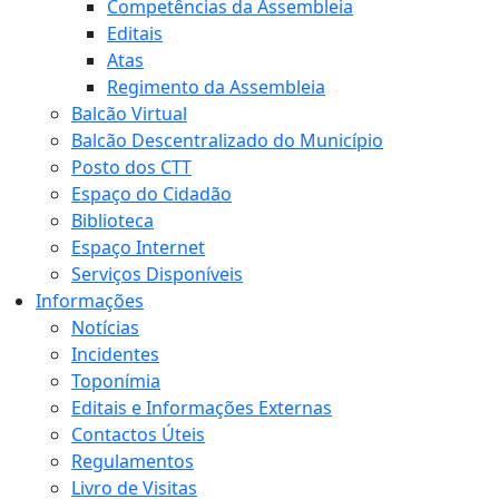
Competências da Assembleia
Editais
Atas
Regimento da Assembleia
Balcão Virtual
Balcão Descentralizado do Município
Posto dos CTT
Espaço do Cidadão
Biblioteca
Espaço Internet
Serviços Disponíveis
Informações
Notícias
Incidentes
Toponímia
Editais e Informações Externas
Contactos Úteis
Regulamentos
Livro de Visitas