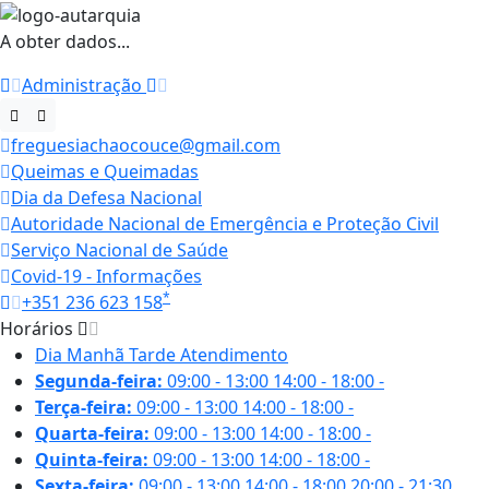
A obter dados...
Administração
freguesiachaocouce@gmail.com
Queimas e Queimadas
Dia da Defesa Nacional
Autoridade Nacional de Emergência e Proteção Civil
Serviço Nacional de Saúde
Covid-19 - Informações
*
+351 236 623 158
Horários
Dia
Manhã
Tarde
Atendimento
Segunda-feira:
09:00 - 13:00
14:00 - 18:00
-
Terça-feira:
09:00 - 13:00
14:00 - 18:00
-
Quarta-feira:
09:00 - 13:00
14:00 - 18:00
-
Quinta-feira:
09:00 - 13:00
14:00 - 18:00
-
Sexta-feira:
09:00 - 13:00
14:00 - 18:00
20:00 - 21:30