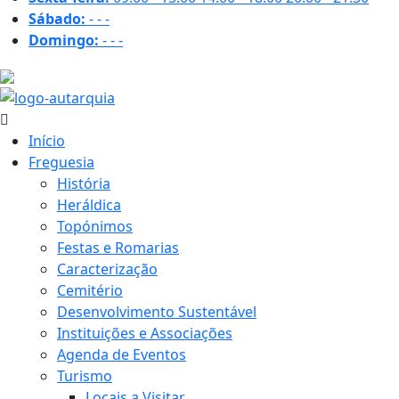
Sábado:
-
-
-
Domingo:
-
-
-
23.8 ºC
Início
Freguesia
História
Heráldica
Topónimos
Festas e Romarias
Caracterização
Cemitério
Desenvolvimento Sustentável
Instituições e Associações
Agenda de Eventos
Turismo
Locais a Visitar