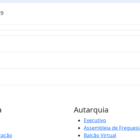
29
a
Autarquia
Executivo
Assembleia de Freguesi
zação
Balcão Virtual