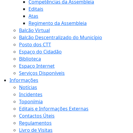
Competências da Assembleia
Editais
Atas
Regimento da Assembleia
Balcão Virtual
Balcão Descentralizado do Município
Posto dos CTT
Espaço do Cidadão
Biblioteca
Espaço Internet
Serviços Disponíveis
Informações
Notícias
Incidentes
Toponímia
Editais e Informações Externas
Contactos Úteis
Regulamentos
Livro de Visitas