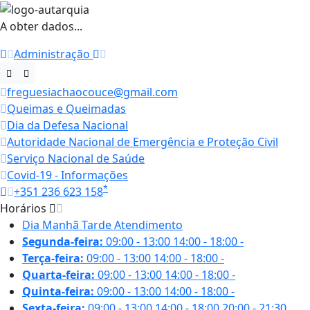
A obter dados...
Administração
freguesiachaocouce@gmail.com
Queimas e Queimadas
Dia da Defesa Nacional
Autoridade Nacional de Emergência e Proteção Civil
Serviço Nacional de Saúde
Covid-19 - Informações
*
+351 236 623 158
Horários
Dia
Manhã
Tarde
Atendimento
Segunda-feira:
09:00 - 13:00
14:00 - 18:00
-
Terça-feira:
09:00 - 13:00
14:00 - 18:00
-
Quarta-feira:
09:00 - 13:00
14:00 - 18:00
-
Quinta-feira:
09:00 - 13:00
14:00 - 18:00
-
Sexta-feira:
09:00 - 13:00
14:00 - 18:00
20:00 - 21:30