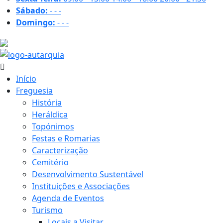
Sábado:
-
-
-
Domingo:
-
-
-
17.9 ºC
Início
Freguesia
História
Heráldica
Topónimos
Festas e Romarias
Caracterização
Cemitério
Desenvolvimento Sustentável
Instituições e Associações
Agenda de Eventos
Turismo
Locais a Visitar