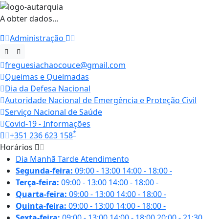
A obter dados...
Administração
freguesiachaocouce@gmail.com
Queimas e Queimadas
Dia da Defesa Nacional
Autoridade Nacional de Emergência e Proteção Civil
Serviço Nacional de Saúde
Covid-19 - Informações
*
+351 236 623 158
Horários
Dia
Manhã
Tarde
Atendimento
Segunda-feira:
09:00 - 13:00
14:00 - 18:00
-
Terça-feira:
09:00 - 13:00
14:00 - 18:00
-
Quarta-feira:
09:00 - 13:00
14:00 - 18:00
-
Quinta-feira:
09:00 - 13:00
14:00 - 18:00
-
Sexta-feira:
09:00 - 13:00
14:00 - 18:00
20:00 - 21:30