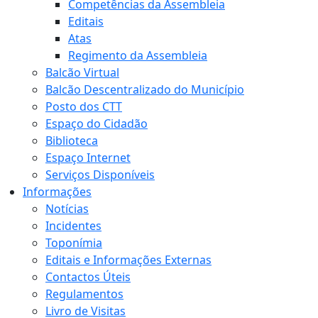
Competências da Assembleia
Editais
Atas
Regimento da Assembleia
Balcão Virtual
Balcão Descentralizado do Município
Posto dos CTT
Espaço do Cidadão
Biblioteca
Espaço Internet
Serviços Disponíveis
Informações
Notícias
Incidentes
Toponímia
Editais e Informações Externas
Contactos Úteis
Regulamentos
Livro de Visitas