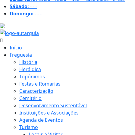
Sábado:
-
-
-
Domingo:
-
-
-
16.7 ºC
Início
Freguesia
História
Heráldica
Topónimos
Festas e Romarias
Caracterização
Cemitério
Desenvolvimento Sustentável
Instituições e Associações
Agenda de Eventos
Turismo
Locais a Visitar