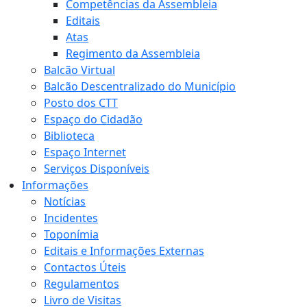
Competências da Assembleia
Editais
Atas
Regimento da Assembleia
Balcão Virtual
Balcão Descentralizado do Município
Posto dos CTT
Espaço do Cidadão
Biblioteca
Espaço Internet
Serviços Disponíveis
Informações
Notícias
Incidentes
Toponímia
Editais e Informações Externas
Contactos Úteis
Regulamentos
Livro de Visitas