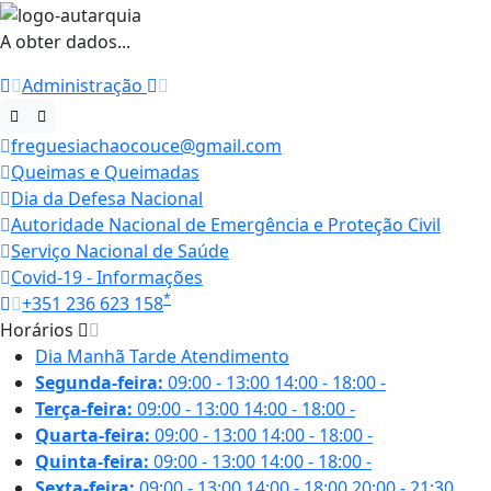
A obter dados...
Administração
freguesiachaocouce@gmail.com
Queimas e Queimadas
Dia da Defesa Nacional
Autoridade Nacional de Emergência e Proteção Civil
Serviço Nacional de Saúde
Covid-19 - Informações
*
+351 236 623 158
Horários
Dia
Manhã
Tarde
Atendimento
Segunda-feira:
09:00 - 13:00
14:00 - 18:00
-
Terça-feira:
09:00 - 13:00
14:00 - 18:00
-
Quarta-feira:
09:00 - 13:00
14:00 - 18:00
-
Quinta-feira:
09:00 - 13:00
14:00 - 18:00
-
Sexta-feira:
09:00 - 13:00
14:00 - 18:00
20:00 - 21:30