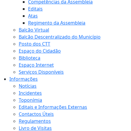
Competências da Assembleia
Editais
Atas
Regimento da Assembleia
Balcão Virtual
Balcão Descentralizado do Município
Posto dos CTT
Espaço do Cidadão
Biblioteca
Espaço Internet
Serviços Disponíveis
Informações
Notícias
Incidentes
Toponímia
Editais e Informações Externas
Contactos Úteis
Regulamentos
Livro de Visitas