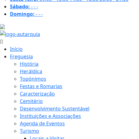
Sábado:
-
-
-
Domingo:
-
-
-
15.6 ºC
Início
Freguesia
História
Heráldica
Topónimos
Festas e Romarias
Caracterização
Cemitério
Desenvolvimento Sustentável
Instituições e Associações
Agenda de Eventos
Turismo
Locais a Visitar