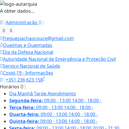
A obter dados...
Administração
freguesiachaocouce@gmail.com
Queimas e Queimadas
Dia da Defesa Nacional
Autoridade Nacional de Emergência e Proteção Civil
Serviço Nacional de Saúde
Covid-19 - Informações
*
+351 236 623 158
Horários
Dia
Manhã
Tarde
Atendimento
Segunda-feira:
09:00 - 13:00
14:00 - 18:00
-
Terça-feira:
09:00 - 13:00
14:00 - 18:00
-
Quarta-feira:
09:00 - 13:00
14:00 - 18:00
-
Quinta-feira:
09:00 - 13:00
14:00 - 18:00
-
Sexta-feira:
09:00 - 13:00
14:00 - 18:00
20:00 - 21:30