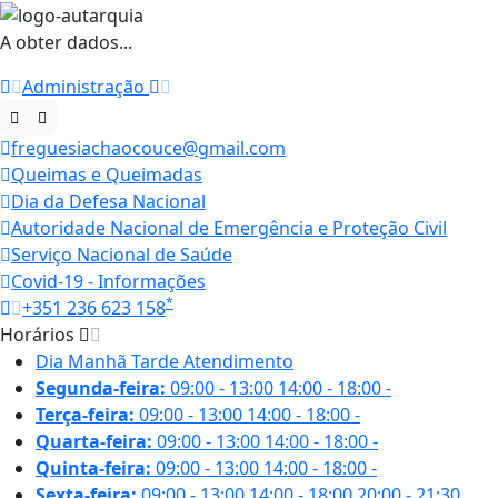
A obter dados...
Administração
freguesiachaocouce@gmail.com
Queimas e Queimadas
Dia da Defesa Nacional
Autoridade Nacional de Emergência e Proteção Civil
Serviço Nacional de Saúde
Covid-19 - Informações
*
+351 236 623 158
Horários
Dia
Manhã
Tarde
Atendimento
Segunda-feira:
09:00 - 13:00
14:00 - 18:00
-
Terça-feira:
09:00 - 13:00
14:00 - 18:00
-
Quarta-feira:
09:00 - 13:00
14:00 - 18:00
-
Quinta-feira:
09:00 - 13:00
14:00 - 18:00
-
Sexta-feira:
09:00 - 13:00
14:00 - 18:00
20:00 - 21:30