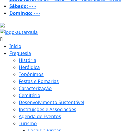
Sábado:
-
-
-
Domingo:
-
-
-
21.7 ºC
Início
Freguesia
História
Heráldica
Topónimos
Festas e Romarias
Caracterização
Cemitério
Desenvolvimento Sustentável
Instituições e Associações
Agenda de Eventos
Turismo
Locais a Visitar