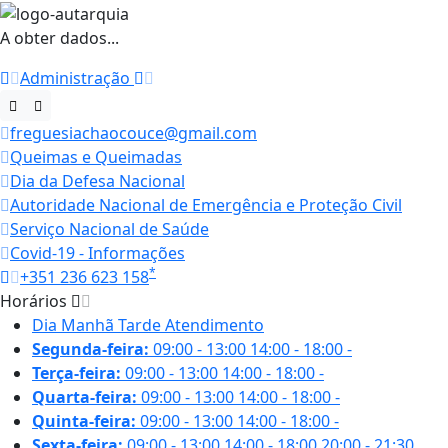
A obter dados...
Administração
freguesiachaocouce@gmail.com
Queimas e Queimadas
Dia da Defesa Nacional
Autoridade Nacional de Emergência e Proteção Civil
Serviço Nacional de Saúde
Covid-19 - Informações
*
+351 236 623 158
Horários
Dia
Manhã
Tarde
Atendimento
Segunda-feira:
09:00 - 13:00
14:00 - 18:00
-
Terça-feira:
09:00 - 13:00
14:00 - 18:00
-
Quarta-feira:
09:00 - 13:00
14:00 - 18:00
-
Quinta-feira:
09:00 - 13:00
14:00 - 18:00
-
Sexta-feira:
09:00 - 13:00
14:00 - 18:00
20:00 - 21:30