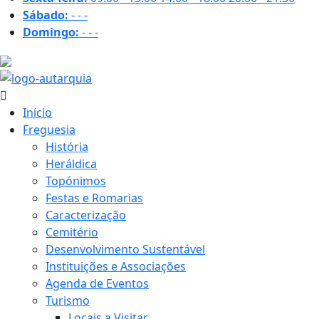
Sábado:
-
-
-
Domingo:
-
-
-
20.4 ºC
Início
Freguesia
História
Heráldica
Topónimos
Festas e Romarias
Caracterização
Cemitério
Desenvolvimento Sustentável
Instituições e Associações
Agenda de Eventos
Turismo
Locais a Visitar