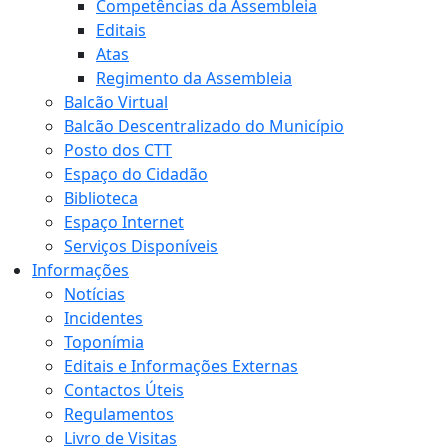
Competências da Assembleia
Editais
Atas
Regimento da Assembleia
Balcão Virtual
Balcão Descentralizado do Município
Posto dos CTT
Espaço do Cidadão
Biblioteca
Espaço Internet
Serviços Disponíveis
Informações
Notícias
Incidentes
Toponímia
Editais e Informações Externas
Contactos Úteis
Regulamentos
Livro de Visitas