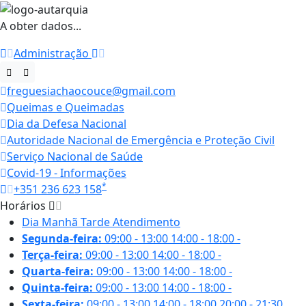
A obter dados...
Administração
freguesiachaocouce@gmail.com
Queimas e Queimadas
Dia da Defesa Nacional
Autoridade Nacional de Emergência e Proteção Civil
Serviço Nacional de Saúde
Covid-19 - Informações
*
+351 236 623 158
Horários
Dia
Manhã
Tarde
Atendimento
Segunda-feira:
09:00 - 13:00
14:00 - 18:00
-
Terça-feira:
09:00 - 13:00
14:00 - 18:00
-
Quarta-feira:
09:00 - 13:00
14:00 - 18:00
-
Quinta-feira:
09:00 - 13:00
14:00 - 18:00
-
Sexta-feira:
09:00 - 13:00
14:00 - 18:00
20:00 - 21:30