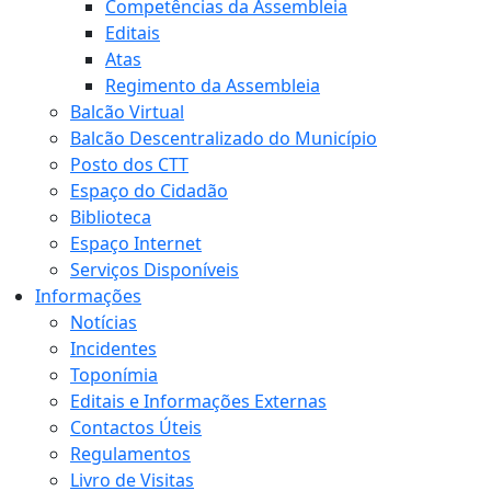
Competências da Assembleia
Editais
Atas
Regimento da Assembleia
Balcão Virtual
Balcão Descentralizado do Município
Posto dos CTT
Espaço do Cidadão
Biblioteca
Espaço Internet
Serviços Disponíveis
Informações
Notícias
Incidentes
Toponímia
Editais e Informações Externas
Contactos Úteis
Regulamentos
Livro de Visitas