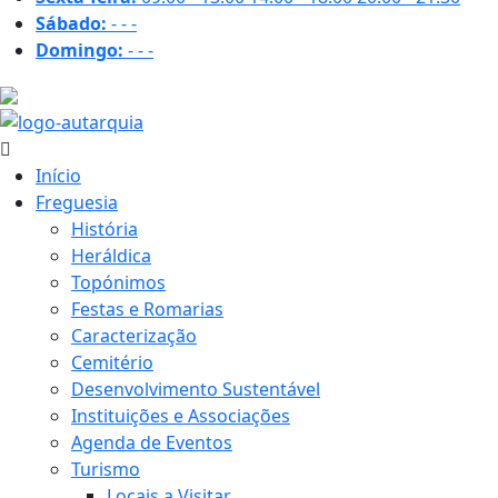
Sábado:
-
-
-
Domingo:
-
-
-
27.4 ºC
Início
Freguesia
História
Heráldica
Topónimos
Festas e Romarias
Caracterização
Cemitério
Desenvolvimento Sustentável
Instituições e Associações
Agenda de Eventos
Turismo
Locais a Visitar