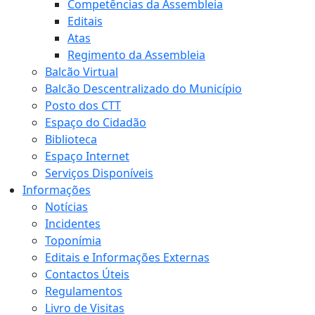
Competências da Assembleia
Editais
Atas
Regimento da Assembleia
Balcão Virtual
Balcão Descentralizado do Município
Posto dos CTT
Espaço do Cidadão
Biblioteca
Espaço Internet
Serviços Disponíveis
Informações
Notícias
Incidentes
Toponímia
Editais e Informações Externas
Contactos Úteis
Regulamentos
Livro de Visitas