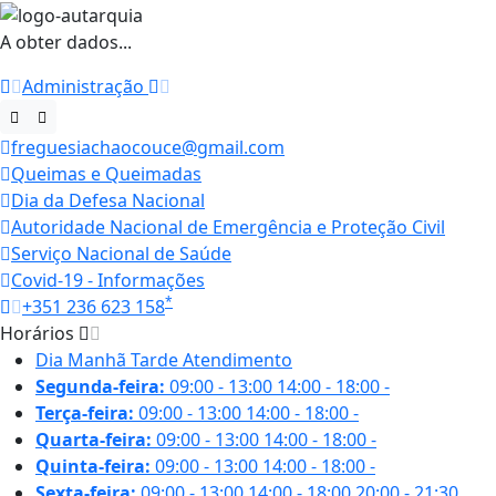
A obter dados...
Administração
freguesiachaocouce@gmail.com
Queimas e Queimadas
Dia da Defesa Nacional
Autoridade Nacional de Emergência e Proteção Civil
Serviço Nacional de Saúde
Covid-19 - Informações
*
+351 236 623 158
Horários
Dia
Manhã
Tarde
Atendimento
Segunda-feira:
09:00 - 13:00
14:00 - 18:00
-
Terça-feira:
09:00 - 13:00
14:00 - 18:00
-
Quarta-feira:
09:00 - 13:00
14:00 - 18:00
-
Quinta-feira:
09:00 - 13:00
14:00 - 18:00
-
Sexta-feira:
09:00 - 13:00
14:00 - 18:00
20:00 - 21:30