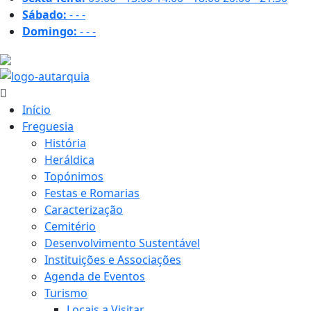
Sábado:
-
-
-
Domingo:
-
-
-
24.5 ºC
Início
Freguesia
História
Heráldica
Topónimos
Festas e Romarias
Caracterização
Cemitério
Desenvolvimento Sustentável
Instituições e Associações
Agenda de Eventos
Turismo
Locais a Visitar