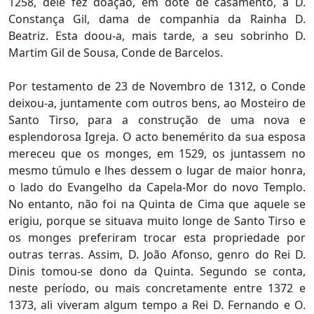
1258, dele fez doação, em dote de casamento, a D.
Constança Gil, dama de companhia da Rainha D.
Beatriz. Esta doou-a, mais tarde, a seu sobrinho D.
Martim Gil de Sousa, Conde de Barcelos.
Por testamento de 23 de Novembro de 1312, o Conde
deixou-a, juntamente com outros bens, ao Mosteiro de
Santo Tirso, para a construção de uma nova e
esplendorosa Igreja. O acto benemérito da sua esposa
mereceu que os monges, em 1529, os juntassem no
mesmo túmulo e lhes dessem o lugar de maior honra,
o lado do Evangelho da Capela-Mor do novo Templo.
No entanto, não foi na Quinta de Cima que aquele se
erigiu, porque se situava muito longe de Santo Tirso e
os monges preferiram trocar esta propriedade por
outras terras. Assim, D. João Afonso, genro do Rei D.
Dinis tomou-se dono da Quinta. Segundo se conta,
neste período, ou mais concretamente entre 1372 e
1373, ali viveram algum tempo a Rei D. Fernando e O.