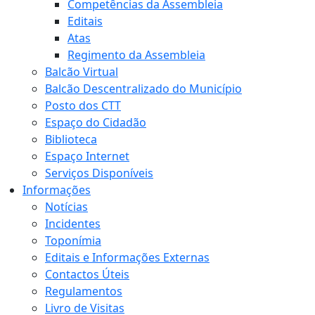
Competências da Assembleia
Editais
Atas
Regimento da Assembleia
Balcão Virtual
Balcão Descentralizado do Município
Posto dos CTT
Espaço do Cidadão
Biblioteca
Espaço Internet
Serviços Disponíveis
Informações
Notícias
Incidentes
Toponímia
Editais e Informações Externas
Contactos Úteis
Regulamentos
Livro de Visitas