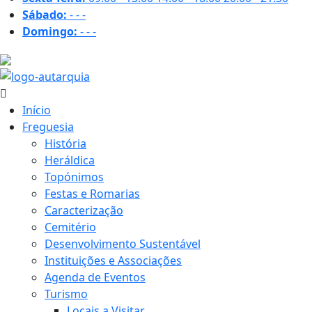
Sábado:
-
-
-
Domingo:
-
-
-
15.6 ºC
Início
Freguesia
História
Heráldica
Topónimos
Festas e Romarias
Caracterização
Cemitério
Desenvolvimento Sustentável
Instituições e Associações
Agenda de Eventos
Turismo
Locais a Visitar