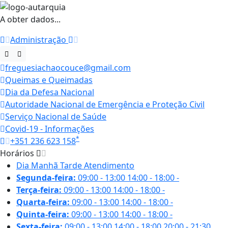
A obter dados...
Administração
freguesiachaocouce@gmail.com
Queimas e Queimadas
Dia da Defesa Nacional
Autoridade Nacional de Emergência e Proteção Civil
Serviço Nacional de Saúde
Covid-19 - Informações
*
+351 236 623 158
Horários
Dia
Manhã
Tarde
Atendimento
Segunda-feira:
09:00 - 13:00
14:00 - 18:00
-
Terça-feira:
09:00 - 13:00
14:00 - 18:00
-
Quarta-feira:
09:00 - 13:00
14:00 - 18:00
-
Quinta-feira:
09:00 - 13:00
14:00 - 18:00
-
Sexta-feira:
09:00 - 13:00
14:00 - 18:00
20:00 - 21:30