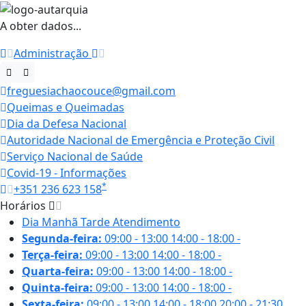
A obter dados...
Administração
freguesiachaocouce@gmail.com
Queimas e Queimadas
Dia da Defesa Nacional
Autoridade Nacional de Emergência e Proteção Civil
Serviço Nacional de Saúde
Covid-19 - Informações
*
+351 236 623 158
Horários
Dia
Manhã
Tarde
Atendimento
Segunda-feira:
09:00 - 13:00
14:00 - 18:00
-
Terça-feira:
09:00 - 13:00
14:00 - 18:00
-
Quarta-feira:
09:00 - 13:00
14:00 - 18:00
-
Quinta-feira:
09:00 - 13:00
14:00 - 18:00
-
Sexta-feira:
09:00 - 13:00
14:00 - 18:00
20:00 - 21:30