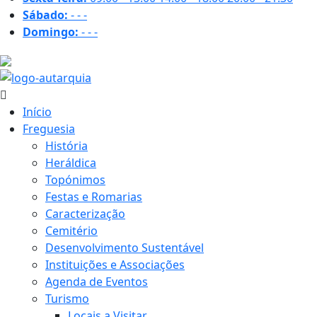
Sábado:
-
-
-
Domingo:
-
-
-
28.9 ºC
Início
Freguesia
História
Heráldica
Topónimos
Festas e Romarias
Caracterização
Cemitério
Desenvolvimento Sustentável
Instituições e Associações
Agenda de Eventos
Turismo
Locais a Visitar