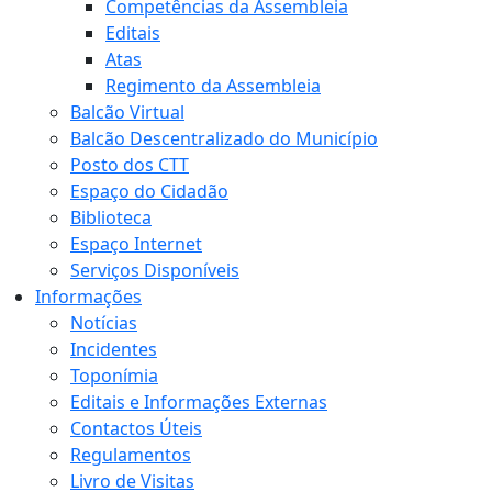
Competências da Assembleia
Editais
Atas
Regimento da Assembleia
Balcão Virtual
Balcão Descentralizado do Município
Posto dos CTT
Espaço do Cidadão
Biblioteca
Espaço Internet
Serviços Disponíveis
Informações
Notícias
Incidentes
Toponímia
Editais e Informações Externas
Contactos Úteis
Regulamentos
Livro de Visitas